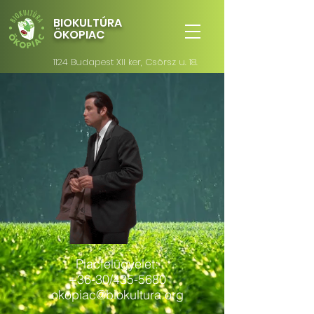
BIOKULTÚRA
ÖKOPIAC
1124 Budapest XII ker, Csörsz u. 18.
Piacfelügyelet:
+36-30/435-5680
okopiac@biokultura.org