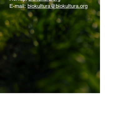
E-mail:
biokultura@biokultura.org
A piac térképe: Kit hol találsz?
Piacfelügyelet:
+36-30/435-5680
okopiac@biokultura.org