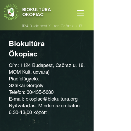
BIOKULTÚRA
ÖKOPIAC
1124 Budapest XII ker, Csörsz u. 18.
Biokultúra
Ökopiac
Cím: 1124 Budapest, Csörsz u. 18.
MOM Kult. udvara)
Piacfelügyelő:
Szalkai Gergely
Telefon: 30/435-5680
E-mail:
okopiac@biokultura.org
Nyitvatartás: Minden szombaton
6.30-13.00
között