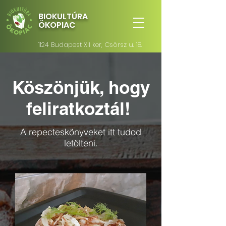
BIOKULTÚRA
ÖKOPIAC
1124 Budapest XII ker, Csörsz u. 18.
Köszönjük, hogy
feliratkoztál!
A repecteskönyveket itt tudod
letölteni.