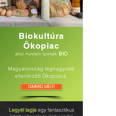
Biokultúra
Ökopiac
BIO
ahol minden termék
Magyarország legnagyobb
ellenőrzött Ökopiaca.
ISMERD MEG!
Legyél tagja
egy fantasztikus