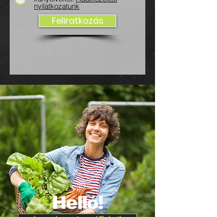
nyilatkozatunk
Feliratkozás
Helló
!