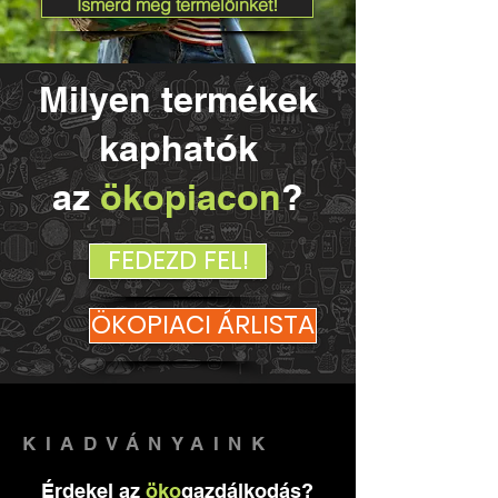
Ismerd meg termelőinket!
Milyen termékek
kaphatók
az
ökopiacon
?
FEDEZD FEL!
ÖKOPIACI ÁRLISTA
KIADVÁNYAINK
Érdekel az
öko
gazdálkodás?