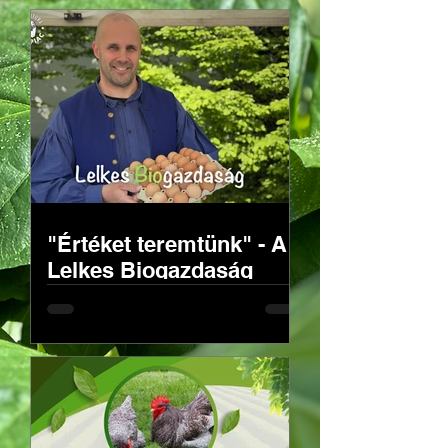
"Értéket teremtünk" - A
Lelkes Biogazdaság
története Szekszárd
mellől