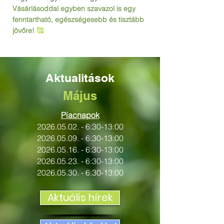
Vásárlásoddal egyben szavazol is egy
fenntartható, egészségesebb és tisztább
jövőre!
🥰
Aktualitások
Május
Piacnapok
2026.05.02
.
- 6:30-13:00
2026.05.09
.
- 6:30-13:00
2026.05.16
.
- 6:30-13:00
2026.05.23. - 6
:30-13:00
2026.05.30. - 6:30-13:00
Aktuális hírek