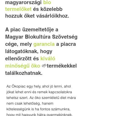
magyarországi
bio
termelőket
és közelebb
hozzuk őket vásárlóikhoz.
A piac üzemeltetője a
Magyar Biokultúra Szövetség
cége, mely
garancia
a piacra
látogatóknak, hogy
ellenőrzött és
kiváló
minőségű öko
🌱termékekkel
.
találkozhatnak
Az Ökopiac egy hely, ahol jó lenni, ahol
jókat lehet enni és remek kapcsolatokra
tehetsz szert. Az öko szemléletű élet mára
nem csak lehetőség, hanem
kötelességünk is ha fontos számunkra,
hogy mit hagyunk hátra gyermekinknek.