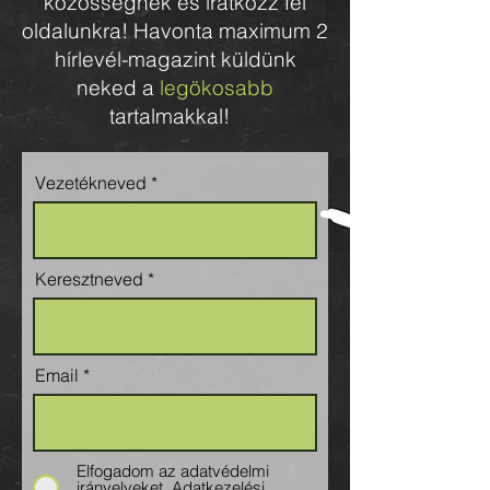
közösségnek és iratkozz fel
oldalunkra! Havonta maximum 2
hírlevél-magazint küldünk
neked a
legökosabb
tartalmakkal!
Vezetékneved
Keresztneved
Email
Elfogadom az adatvédelmi
irányelveket.
Adatkezelési