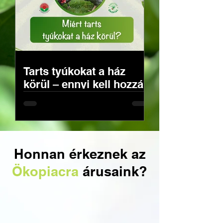
Tarts tyúkokat a ház
körül – ennyi kell hozzá
valójában
Honnan érkeznek az
Ökopiacra
árusaink?