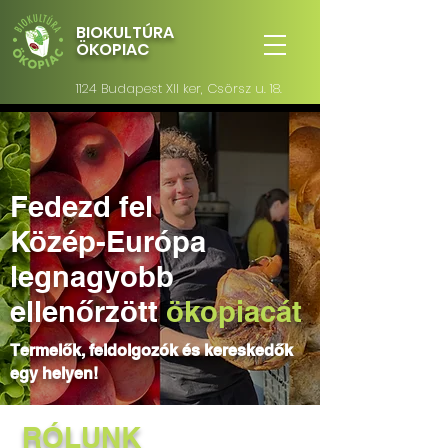
BIOKULTÚRA
ÖKOPIAC
1124 Budapest XII ker, Csörsz u. 18.
Fedezd fel
Közép-Európa
legnagyobb
ellenőrzött
ökopiacát
Termelők, feldolgozók és kereskedők
egy helyen!
RÓLUNK