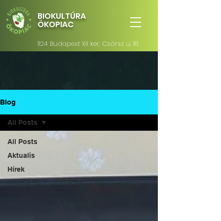
BIOKULTÚRA
ÖKOPIAC
1124 Budapest XII ker, Csörsz u. 18.
Blog
All Posts
All Posts
Aktualis
Hírek