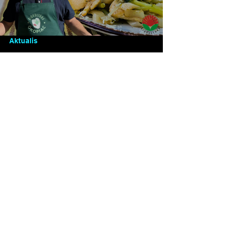
Load video
Aktualis
Ázsiai alapkonyha bio módra -
Szójaszószos rizstészta
csirkemellel és brokkolival
Biokultúra Biokonyha mini videósorozatunk 2.
részében: Ázsiai alapkonyha bio módra -
Szójaszószos rizstészta csirkemellel és
brokkolival....