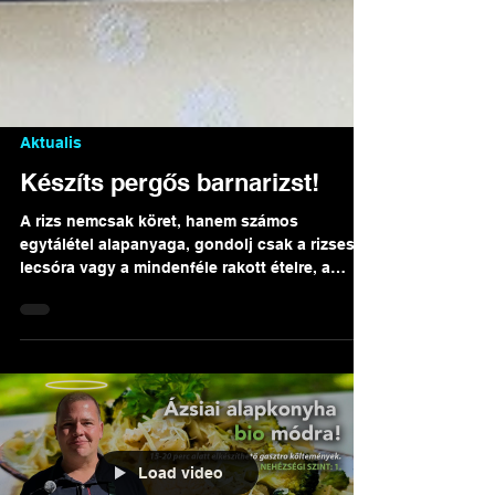
Aktualis
Készíts pergős barnarizst!
A rizs nemcsak köret, hanem számos
egytálétel alapanyaga, gondolj csak a rizses
lecsóra vagy a mindenféle rakott ételre, a
rizses húsra, gombás rizsre.