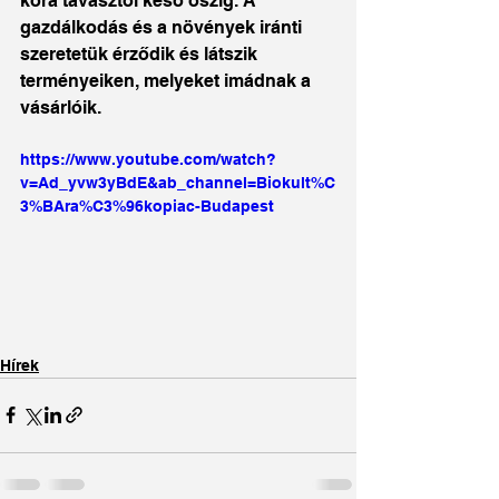
kora tavasztól késő őszig. A 
gazdálkodás és a növények iránti 
szeretetük érződik és látszik 
terményeiken, melyeket imádnak a 
vásárlóik.
https://www.youtube.com/watch?
v=Ad_yvw3yBdE&ab_channel=Biokult%C
3%BAra%C3%96kopiac-Budapest
Hírek