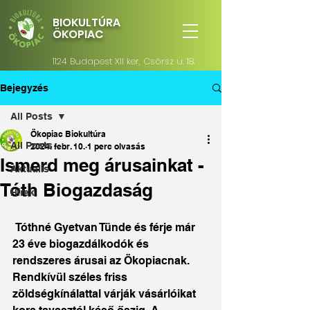
BIOKULTÚRA
ÖKOPIAC
1124 Budapest XII ker, Csörsz u. 18.
Bejegyzés
All Posts
Ökopiac Biokultúra
All Posts
2024. febr. 10.
1 perc olvasás
Ismerd meg árusainkat -
Aktualis
Tóth Biogazdaság
Hírek
 Tóthné Gyetvan Tünde és férje már 
23 éve biogazdálkodók és 
rendszeres árusai az Ökopiacnak. 
Rendkívül széles friss 
zöldségkínálattal várják vásárlóikat 