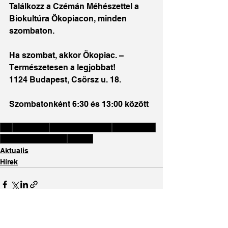
Találkozz a Czémán Méhészettel a 
Biokultúra Ökopiacon, minden 
szombaton.
Ha szombat, akkor Ökopiac. – 
Természetesen a legjobbat!
1124 Budapest, Csörsz u. 18.
Szombatonként 6:30 és 13:00 között
bio
Biokultúra
biopiac Budapest
organicfood
Miért együnk Biot?
bioméz
Aktualis
Hírek