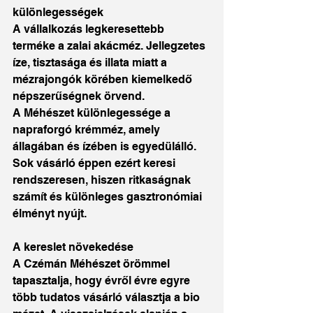
különlegességek
A vállalkozás legkeresettebb 
terméke a zalai akácméz. Jellegzetes 
íze, tisztasága és illata miatt a 
mézrajongók körében kiemelkedő 
népszerűségnek örvend.
A Méhészet különlegessége a 
napraforgó krémméz, amely 
állagában és ízében is egyedülálló. 
Sok vásárló éppen ezért keresi 
rendszeresen, hiszen ritkaságnak 
számít és különleges gasztronómiai 
élményt nyújt.
A kereslet növekedése
A Czémán Méhészet örömmel 
tapasztalja, hogy évről évre egyre 
több tudatos vásárló választja a bio 