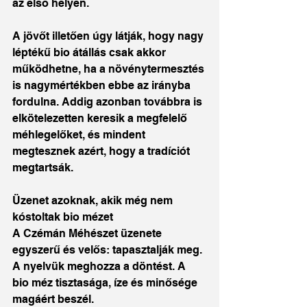
az első helyen.
A jövőt illetően úgy látják, hogy nagy 
léptékű bio átállás csak akkor 
működhetne, ha a növénytermesztés 
is nagymértékben ebbe az irányba 
fordulna. Addig azonban továbbra is 
elkötelezetten keresik a megfelelő 
méhlegelőket, és mindent 
megtesznek azért, hogy a tradíciót 
megtartsák.
Üzenet azoknak, akik még nem 
kóstoltak bio mézet
A Czémán Méhészet üzenete 
egyszerű és velős: tapasztalják meg. 
A nyelvük meghozza a döntést. A 
bio méz tisztasága, íze és minősége 
magáért beszél.