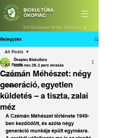
BIOKULTÚRA
ÖKOPIAC
1124 Budapest XII ker, Csörsz u. 18.
Bejegyzés
All Posts
Ökopiac Biokultúra
All Posts
2025. nov. 28.
2 perc olvasás
Czémán Méhészet: négy
Aktualis
generáció, egyetlen
Hírek
küldetés – a tiszta, zalai
méz
A Czémán Méhészet története 1949-
ben kezdődött, és azóta négy 
generáció munkája épült egymásra. 