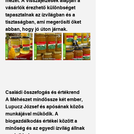
mézet. A visszajelzések alapján a 
vásárlók érezhető különbséget 
tapasztalnak az ízvilágban és a 
tisztaságban, ami megerősíti őket 
abban, hogy jó úton járnak.
Családi összefogás és értékrend
A Méhészet mindössze két ember, 
Lupucz József és apósának közös 
munkájával működik. A 
biogazdálkodás értékei között a 
minőség és az egyedi ízvilág állnak 