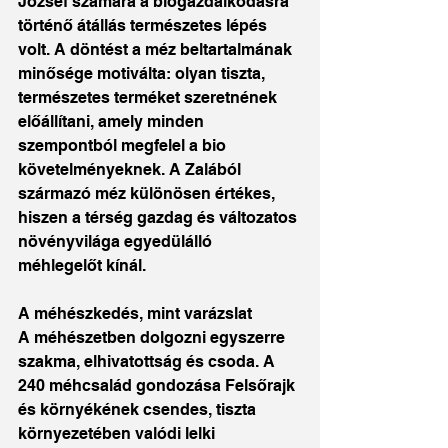
József számára a biogazdálkodásra 
történő átállás természetes lépés 
volt. A döntést a méz beltartalmának 
minősége motiválta: olyan tiszta, 
természetes terméket szeretnének 
előállítani, amely minden 
szempontból megfelel a bio 
követelményeknek. A Zalából 
származó méz különösen értékes, 
hiszen a térség gazdag és változatos 
növényvilága egyedülálló 
méhlegelőt kínál.
A méhészkedés, mint varázslat
A méhészetben dolgozni egyszerre 
szakma, elhivatottság és csoda. A 
240 méhcsalád gondozása Felsőrajk 
és környékének csendes, tiszta 
környezetében valódi lelki 