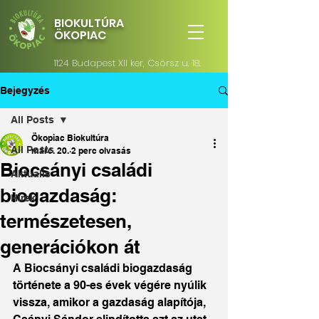
BIOKULTÚRA
ÖKOPIAC
1124 Budapest XII ker, Csörsz u. 18.
Bejegyzés
All Posts
Ökopiac Biokultúra
All Posts
márc. 20.
2 perc olvasás
Biocsányi családi
Aktualis
biogazdaság:
Hírek
természetesen,
generációkon át
A Biocsányi családi biogazdaság 
története a 90-es évek végére nyúlik 
vissza, amikor a gazdaság alapítója, 