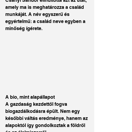
Csányi Sándor elindította azt az utat, 
amely ma is meghatározza a család 
munkáját. A név egyszerű és 
egyértelmű: a család neve egyben a 
minőség ígérete.
A bio, mint alapállapot
A gazdaság kezdettől fogva 
biogazdálkodásra épült. Nem egy 
későbbi váltás eredménye, hanem az 
alapoktól így gondolkoztak a földről 