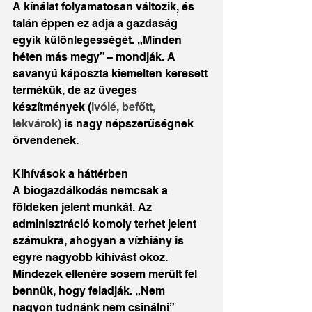
A kínálat folyamatosan változik, és 
talán éppen ez adja a gazdaság 
egyik különlegességét. „Minden 
héten más megy” – mondják. A 
savanyú káposzta kiemelten keresett 
termékük, de az üveges 
készítmények (
ivólé, befőtt, 
lekvárok)
 is nagy népszerűségnek 
örvendenek.
Kihívások a háttérben
A biogazdálkodás nemcsak a 
földeken jelent munkát. Az 
adminisztráció komoly terhet jelent 
számukra, ahogyan a vízhiány is 
egyre nagyobb kihívást okoz. 
Mindezek ellenére sosem merült fel 
bennük, hogy feladják. „Nem 
nagyon tudnánk nem csinálni” 