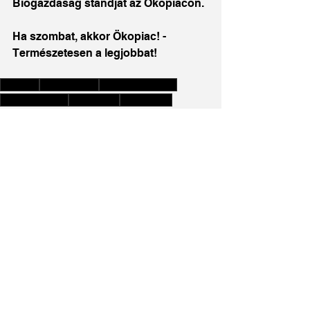
Biogazdaság standját az Ökopiacon.
Ha szombat, akkor Ökopiac! - 
Természetesen a legjobbat!
ökopiac
organicfood
Bio gyümölcsök
Bio zöldségek
ökotermék
Bio pékáru
biogyümölcslé
biolekvár
bioalmaecet
Az összes megtekintése
Friss bejegyzések