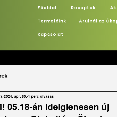
Főoldal
Receptek
Ak
Termelőink
Árulnál az Ök
Kapcsolat
rek
ra
2024. ápr. 30.
1 perc olvasás
 05.18-án ideiglenesen új