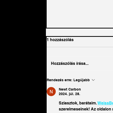
1 hozzászólás
Hozzászólás írása...
Hogyan lehet egy
Rendezés erre:
Legújabb
gazdaságot úgy felépíteni,
hogy az önmagát tartsa
Newt Carbon
életben!
2024. júl. 28.
Sziasztok, barátaim. 
WeissBe
szerelmeseinek! Az oldalon 