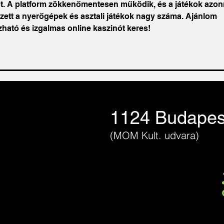
ot. A platform zökkenőmentesen működik, és a játékok azon
zett a nyerőgépek és asztali játékok nagy száma. Ajánlom 
ható és izgalmas online kaszinót keres!
1124 Budapest
(MOM Kult. udvara)