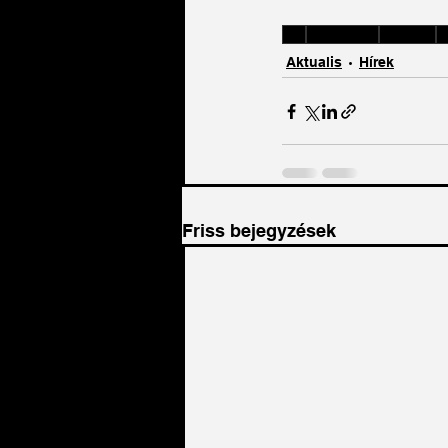
bio
Biokultúra
ökopiac
b
Aktualis
Hírek
Friss bejegyzések