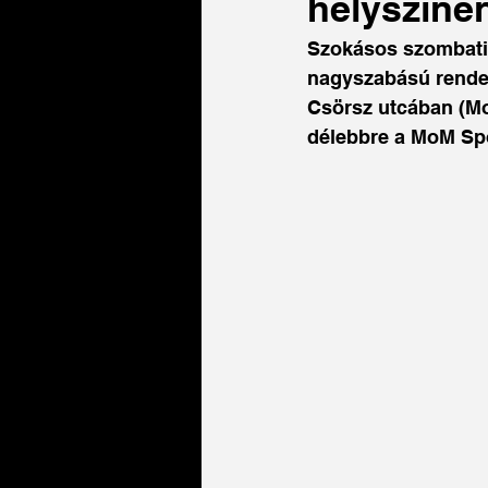
helyszínen
Szokásos szombati 
nagyszabású rendez
Csörsz utcában (Mo
délebbre a MoM Spor