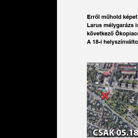
Erről műhold képet 
Larus mélygarázs is
következő Ökopiaco
A 18-i helyszínvált