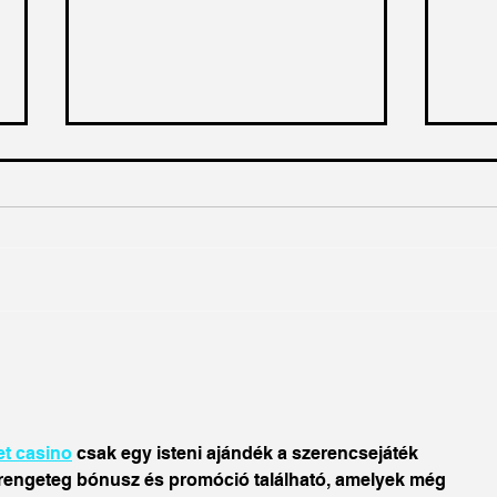
"Értéket teremtünk" - A
Tart
Lelkes Biogazdaság
enny
története Szekszárd mellől
t casino
 csak egy isteni ajándék a szerencsejáték 
rengeteg bónusz és promóció található, amelyek még 