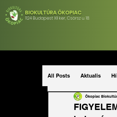
BIOKULTÚRA ÖKOPIAC
1124 Budapest XII ker, Csörsz u. 18.
All Posts
Aktualis
Hí
Ökopiac Biokultú
FIGYELEM!