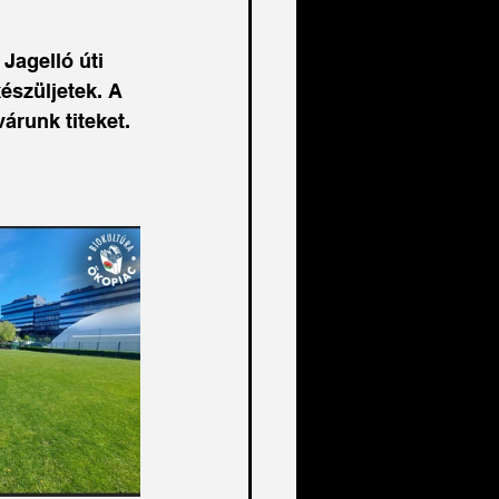
Jagelló úti 
észüljetek. A 
runk titeket. 