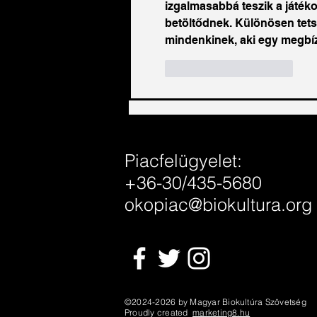
izgalmasabbá teszik a játék
betöltődnek. Különösen tets
mindenkinek, aki egy megbíz
Kedvelés
Válasz
Piacfelügyelet:
+36-30/435-5680
okopiac@biokultura.org
©2024-2026 by Magyar Biokultúra Szövetség
Proudly created
marketing8.hu