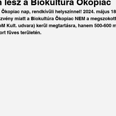
 lesz a Biokultúra Ökopiac
Ökopiac nap, rendkívüli helyszínnel! 2024. május 18
vény miatt a Biokultúra Ökopiac NEM a megszokott 
M Kult. udvara) kerül megtartásra, hanem 500-600 m
t füves területén. 